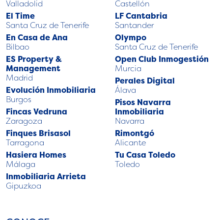
Valladolid
Castellón
El Time
LF Cantabria
Santa Cruz de Tenerife
Santander
En Casa de Ana
Olympo
Bilbao
Santa Cruz de Tenerife
ES Property &
Open Club Inmogestión
Management
Murcia
Madrid
Perales Digital
Evolución Inmobiliaria
Álava
Burgos
Pisos Navarra
Fincas Vedruna
Inmobiliaria
Zaragoza
Navarra
Finques Brisasol
Rimontgó
Tarragona
Alicante
Hasiera Homes
Tu Casa Toledo
Málaga
Toledo
Inmobiliaria Arrieta
Gipuzkoa