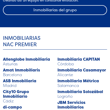
creando así un equipo en constante evolución.
Inmobiliarias del grupo
INMOBILIARIAS
NAC PREMIER
Allenglobe Inmobiliaria
Inmobiliaria CAPITAN
Asturias
Córdoba
Amat Immobiliaris
Inmobiliaria Casamayor
Barcelona
Alicante
ASB Inmobiliaria
Inmobiliaria Métrica
Madrid
Salamanca
City10 Grupo
Inmobiliaria Solozábal
Inmobiliario
Logroño
Cádiz
JBM Servicios
di·campo
Inmobiliarios