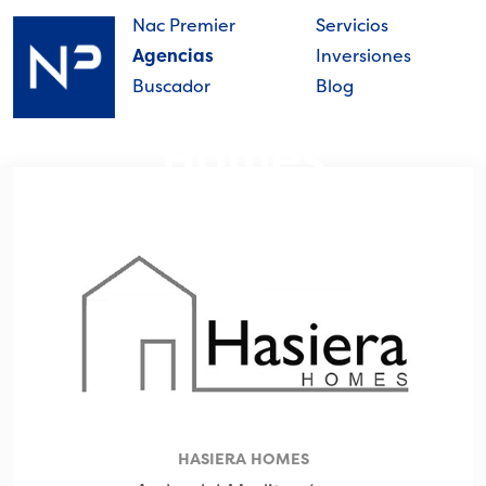
Skip
Nac Premier
Servicios
to
Agencias
Inversiones
content
Buscador
Blog
Hasiera
Nac
Homes
Premier
Inmobiliaria del grupo
Nac Premier en Málaga
HASIERA HOMES