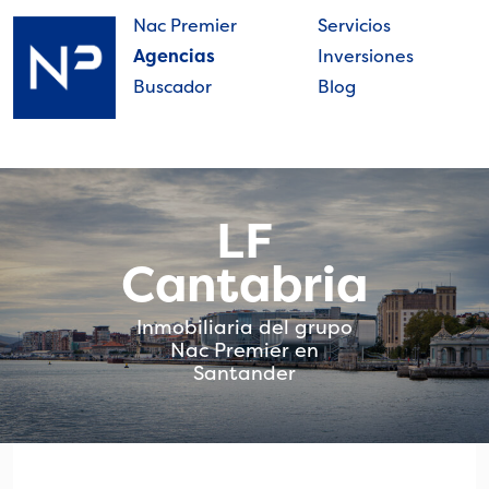
Skip
Nac Premier
Servicios
to
Agencias
Inversiones
content
Buscador
Blog
Nac
Premier
LF
Cantabria
Inmobiliaria del grupo
Nac Premier en
Santander