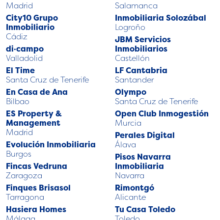
Madrid
Salamanca
City10 Grupo
Inmobiliaria Solozábal
Inmobiliario
Logroño
Cádiz
JBM Servicios
di·campo
Inmobiliarios
Valladolid
Castellón
El Time
LF Cantabria
Santa Cruz de Tenerife
Santander
En Casa de Ana
Olympo
Bilbao
Santa Cruz de Tenerife
ES Property &
Open Club Inmogestión
Management
Murcia
Madrid
Perales Digital
Evolución Inmobiliaria
Álava
Burgos
Pisos Navarra
Fincas Vedruna
Inmobiliaria
Zaragoza
Navarra
Finques Brisasol
Rimontgó
Tarragona
Alicante
Hasiera Homes
Tu Casa Toledo
Málaga
Toledo