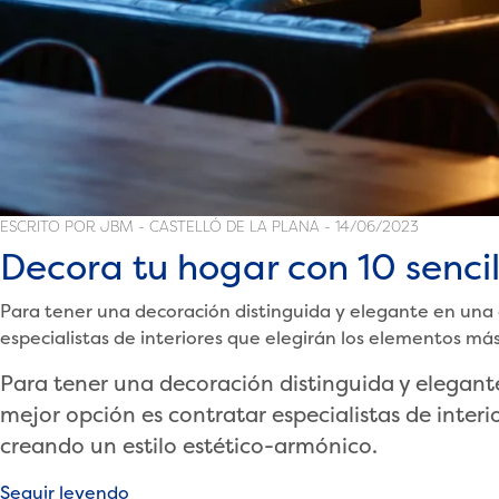
ESCRITO POR JBM - CASTELLÓ DE LA PLANA - 14/06/2023
Decora tu hogar con 10 sencil
Para tener una decoración distinguida y elegante en una 
especialistas de interiores que elegirán los elementos m
Para tener una decoración distinguida y elegant
mejor opción es contratar especialistas de inte
creando un estilo estético-armónico.
«Decora
Seguir leyendo