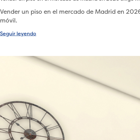
Vender un piso en el mercado de Madrid en 2026 
móvil.
«Home
Seguir leyendo
Staging
en
Madrid:
Cómo
revalorizar
tu
piso
un
15%
con
una
mínima
inversión»