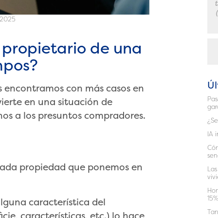
/2025
 propietario de una
mpos?
Úl
nos encontramos con más casos en
Pas
ierte en una situación de
gar
hos a los presuntos compradores.
¿Se
IA 
Cóm
sen
cada propiedad que ponemos en
Las
viv
Hom
15%
lguna característica del
Tan
cie, características, etc.) lo hace