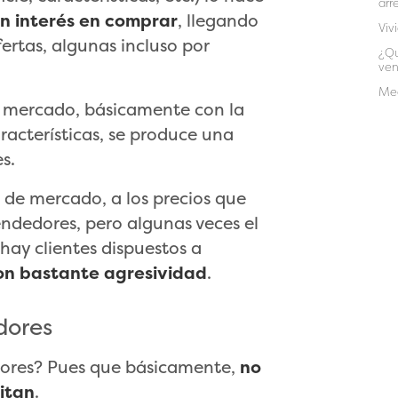
arr
n interés en comprar
, llegando
Viv
fertas, algunas incluso por
¿Qu
ven
Med
 mercado, básicamente con la
aracterísticas, se produce una
s.
 de mercado, a los precios que
ndedores, pero algunas veces el
hay clientes dispuestos a
con bastante agresividad
.
dores
ores? Pues que básicamente,
no
itan
.