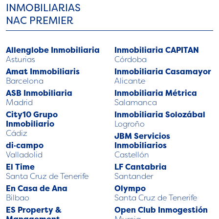
INMOBILIARIAS
NAC PREMIER
Allenglobe Inmobiliaria
Inmobiliaria CAPITAN
Asturias
Córdoba
Amat Immobiliaris
Inmobiliaria Casamayor
Barcelona
Alicante
ASB Inmobiliaria
Inmobiliaria Métrica
Madrid
Salamanca
City10 Grupo
Inmobiliaria Solozábal
Inmobiliario
Logroño
Cádiz
JBM Servicios
di·campo
Inmobiliarios
Valladolid
Castellón
El Time
LF Cantabria
Santa Cruz de Tenerife
Santander
En Casa de Ana
Olympo
Bilbao
Santa Cruz de Tenerife
ES Property &
Open Club Inmogestión
Management
Murcia