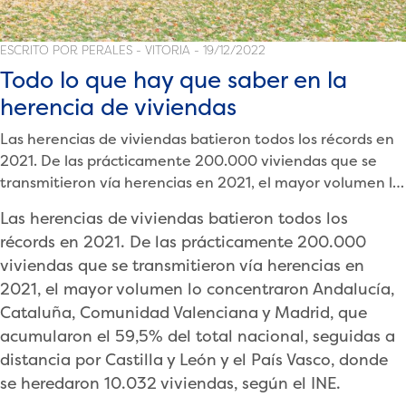
ESCRITO POR PERALES - VITORIA - 19/12/2022
Todo lo que hay que saber en la
herencia de viviendas
Las herencias de viviendas batieron todos los récords en
2021. De las prácticamente 200.000 viviendas que se
transmitieron vía herencias en 2021, el mayor volumen lo
concentraron Andalucía, Cataluña, Comunidad
Las herencias de viviendas batieron todos los
Valenciana y Madrid, que acumularon el 59,5% del total
récords en 2021. De las prácticamente 200.000
nacional, seguidas a distancia por Castilla y León y el País
viviendas que se transmitieron vía herencias en
Vasco, donde se heredaron 10.032 […]
2021, el mayor volumen lo concentraron Andalucía,
Cataluña, Comunidad Valenciana y Madrid, que
acumularon el 59,5% del total nacional, seguidas a
distancia por Castilla y León y el País Vasco, donde
se heredaron 10.032 viviendas, según el INE.