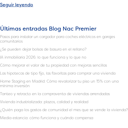
«Todo
Seguir leyendo
lo
que
hay
Últimas entradas Blog Nac Premier
que
Pasos para instalar un cargador para coches eléctricos en garajes
saber
comunitarios
en
¿Se pueden dejar bolsas de basura en el rellano?
la
IA inmobiliaria 2026: lo que funciona y lo que no
herencia
Cómo mejorar el valor de tu propiedad con mejoras sencillas
de
viviendas»
Las hipotecas de tipo fijo, las favoritas para comprar una vivienda
Home Staging en Madrid: Cómo revalorizar tu piso un 15% con una
mínima inversión
Tanteo y retracto en la compraventa de viviendas arrendadas
Vivienda industrializada: plazos, calidad y realidad
¿Quién paga los gastos de comunidad el mes que se vende la vivienda?
Media estancia: cómo funciona y cuándo compensa