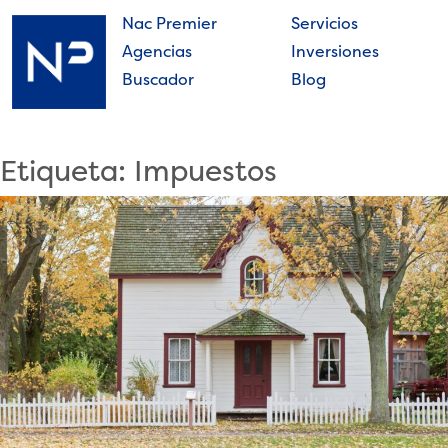
Skip
Nac Premier
Servicios
to
Agencias
Inversiones
content
Buscador
Blog
Nac
Premier
Etiqueta:
Impuestos