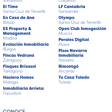
Valladolid
Castellón
El Time
LF Cantabria
Santa Cruz de Tenerife
Santander
En Casa de Ana
Olympo
Bilbao
Santa Cruz de Tenerife
ES Property &
Open Club Inmogestión
Management
Murcia
Madrid
Perales Digital
Evolución Inmobiliaria
Álava
Burgos
Pisos Navarra
Fincas Vedruna
Inmobiliaria
Zaragoza
Navarra
Finques Brisasol
Rimontgó
Tarragona
Alicante
Hasiera Homes
Tu Casa Toledo
Málaga
Toledo
Inmobiliaria Arrieta
Gipuzkoa
CONOCE