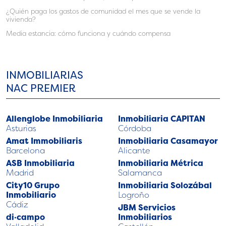
¿Quién paga los gastos de comunidad el mes que se vende la
vivienda?
Media estancia: cómo funciona y cuándo compensa
INMOBILIARIAS
NAC PREMIER
Allenglobe Inmobiliaria
Inmobiliaria CAPITAN
Asturias
Córdoba
Amat Immobiliaris
Inmobiliaria Casamayor
Barcelona
Alicante
ASB Inmobiliaria
Inmobiliaria Métrica
Madrid
Salamanca
City10 Grupo
Inmobiliaria Solozábal
Inmobiliario
Logroño
Cádiz
JBM Servicios
di·campo
Inmobiliarios