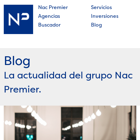
Skip
Nac Premier
Servicios
to
Agencias
Inversiones
content
Buscador
Blog
Nac
Premier
Blog
La actualidad del grupo Nac
Premier.