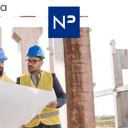
ía
Nac
Premier