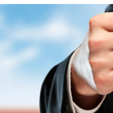
inmobiliarias
Rimontgó»