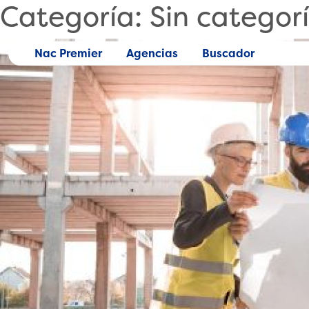
Categoría:
Sin categor
Skip
to
content
Nac Premier
Agencias
Buscador