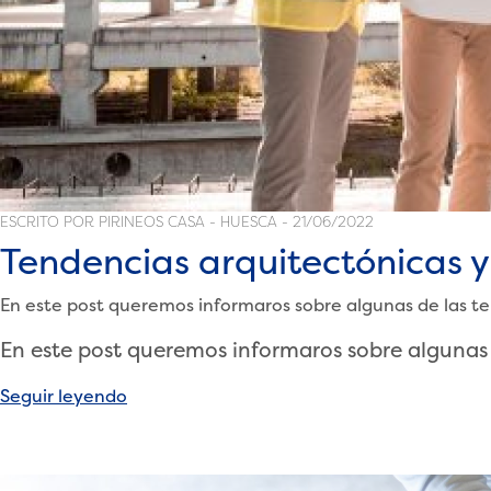
ESCRITO POR PIRINEOS CASA - HUESCA - 21/06/2022
Tendencias arquitectónicas y
En este post queremos informaros sobre algunas de las te
En este post queremos informaros sobre algunas
«Tendencias
Seguir leyendo
arquitectónicas
y
constructivas