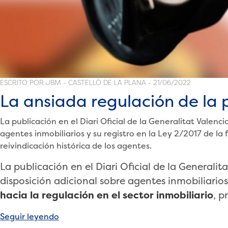
ESCRITO POR JBM - CASTELLÓ DE LA PLANA - 21/06/2022
La ansiada regulación de la p
La publicación en el Diari Oficial de la Generalitat Valenc
agentes inmobiliarios y su registro en la Ley 2/2017 de la f
reivindicación histórica de los agentes.
La publicación en el Diari Oficial de la Generalit
disposición adicional sobre agentes inmobiliarios 
hacia la regulación en el sector inmobiliario
, p
«La
Seguir leyendo