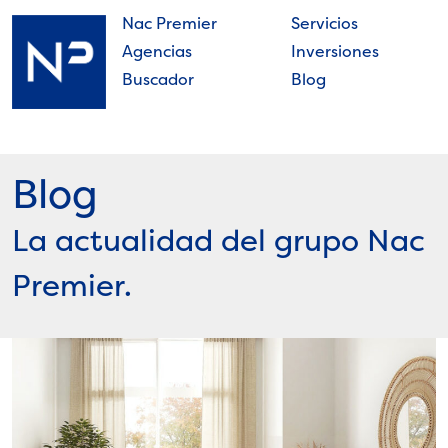
Skip
Nac Premier
Servicios
to
Agencias
Inversiones
content
Buscador
Blog
Nac
Premier
Blog
La actualidad del grupo Nac
Premier.