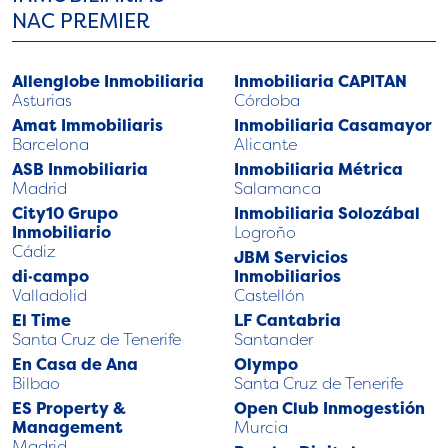
NAC PREMIER
Allenglobe Inmobiliaria
Inmobiliaria CAPITAN
Asturias
Córdoba
Amat Immobiliaris
Inmobiliaria Casamayor
Barcelona
Alicante
ASB Inmobiliaria
Inmobiliaria Métrica
Madrid
Salamanca
City10 Grupo
Inmobiliaria Solozábal
Inmobiliario
Logroño
Cádiz
JBM Servicios
di·campo
Inmobiliarios
Valladolid
Castellón
El Time
LF Cantabria
Santa Cruz de Tenerife
Santander
En Casa de Ana
Olympo
Bilbao
Santa Cruz de Tenerife
ES Property &
Open Club Inmogestión
Management
Murcia
Madrid