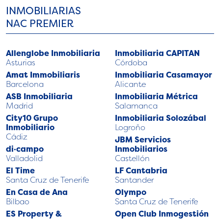
INMOBILIARIAS
NAC PREMIER
Allenglobe Inmobiliaria
Inmobiliaria CAPITAN
Asturias
Córdoba
Amat Immobiliaris
Inmobiliaria Casamayor
Barcelona
Alicante
ASB Inmobiliaria
Inmobiliaria Métrica
Madrid
Salamanca
City10 Grupo
Inmobiliaria Solozábal
Inmobiliario
Logroño
Cádiz
JBM Servicios
di·campo
Inmobiliarios
Valladolid
Castellón
El Time
LF Cantabria
Santa Cruz de Tenerife
Santander
En Casa de Ana
Olympo
Bilbao
Santa Cruz de Tenerife
ES Property &
Open Club Inmogestión