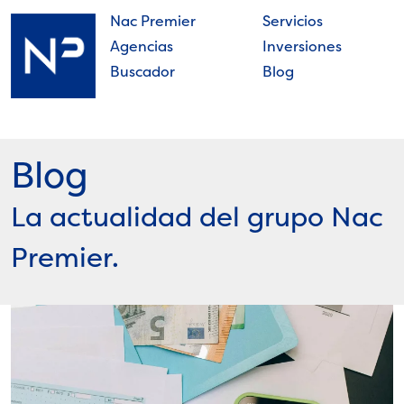
Skip
Nac Premier
Servicios
to
Agencias
Inversiones
content
Buscador
Blog
Nac
Premier
Blog
La actualidad del grupo Nac
Premier.