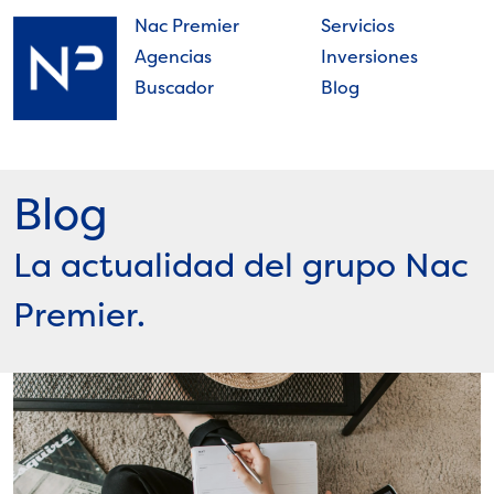
Skip
Nac Premier
Servicios
to
Agencias
Inversiones
content
Buscador
Blog
Nac
Premier
Blog
La actualidad del grupo Nac
Premier.