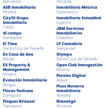
Barcelona
Alicante
ASB Inmobiliaria
Inmobiliaria Métrica
Madrid
Salamanca
City10 Grupo
Inmobiliaria Solozábal
Inmobiliario
Logroño
Cádiz
JBM Servicios
di·campo
Inmobiliarios
Valladolid
Castellón
El Time
LF Cantabria
Santa Cruz de Tenerife
Santander
En Casa de Ana
Olympo
Bilbao
Santa Cruz de Tenerife
ES Property &
Open Club Inmogestión
Management
Murcia
Madrid
Perales Digital
Evolución Inmobiliaria
Álava
Burgos
Pisos Navarra
Fincas Vedruna
Inmobiliaria
Zaragoza
Navarra
Finques Brisasol
Rimontgó
Tarragona
Alicante