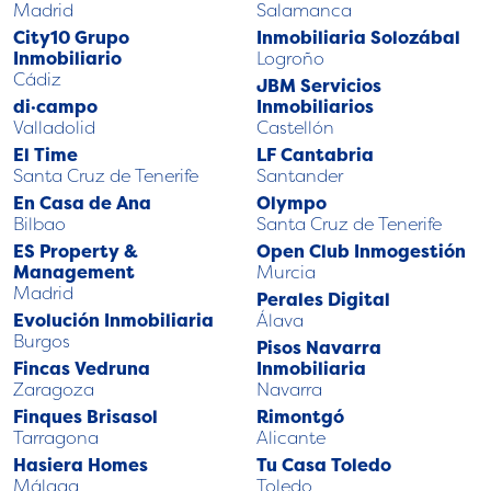
Madrid
Salamanca
City10 Grupo
Inmobiliaria Solozábal
Inmobiliario
Logroño
Cádiz
JBM Servicios
di·campo
Inmobiliarios
Valladolid
Castellón
El Time
LF Cantabria
Santa Cruz de Tenerife
Santander
En Casa de Ana
Olympo
Bilbao
Santa Cruz de Tenerife
ES Property &
Open Club Inmogestión
Management
Murcia
Madrid
Perales Digital
Evolución Inmobiliaria
Álava
Burgos
Pisos Navarra
Fincas Vedruna
Inmobiliaria
Zaragoza
Navarra
Finques Brisasol
Rimontgó
Tarragona
Alicante
Hasiera Homes
Tu Casa Toledo
Málaga
Toledo