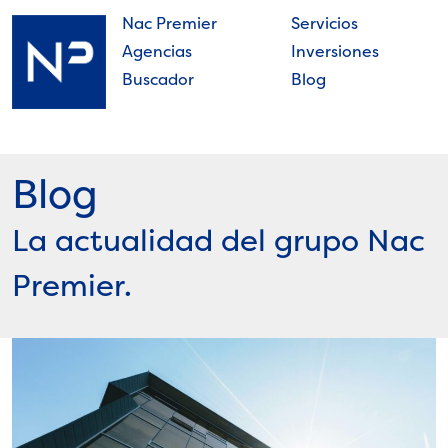
Skip
Nac Premier
Servicios
to
Agencias
Inversiones
content
Buscador
Blog
Nac
Premier
Blog
La actualidad del grupo Nac
Premier.