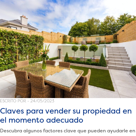
mes
para
vender
su
propiedad?»
ESCRITO POR - 24/05/2023
Claves para vender su propiedad en
el momento adecuado
Descubra algunos factores clave que pueden ayudarle en