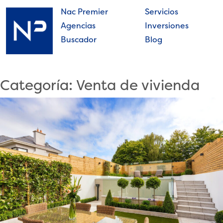
Skip
Nac Premier
Servicios
to
Agencias
Inversiones
content
Buscador
Blog
Nac
Premier
Categoría:
Venta de vivienda