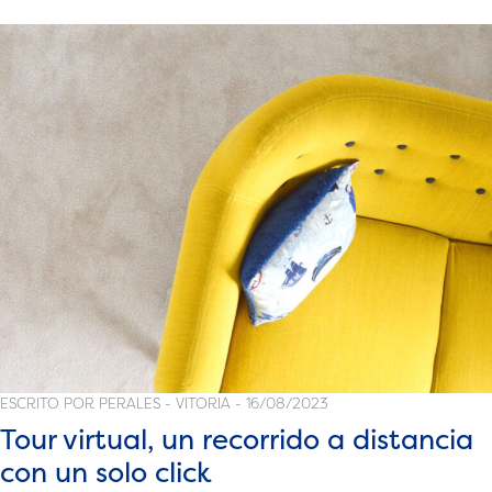
su
propiedad
en
el
momento
adecuado»
ESCRITO POR PERALES - VITORIA - 16/08/2023
Tour virtual, un recorrido a distancia
con un solo click