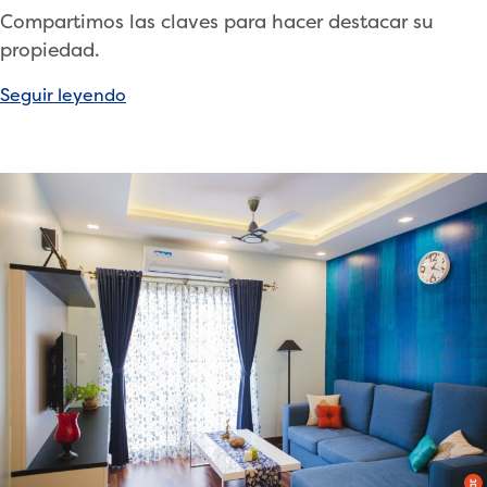
Compartimos las claves para hacer destacar su
propiedad.
«Así
Seguir leyendo
puede
destacar
su
vivienda
entre
la
competencia»