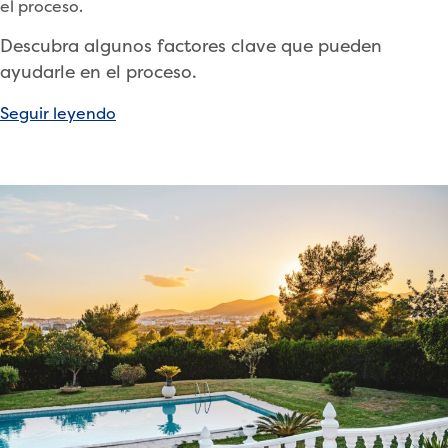
el proceso.
Descubra algunos factores clave que pueden
ayudarle en el proceso.
«Claves
Seguir leyendo
para
vender
su
propiedad
en
el
momento
adecuado»