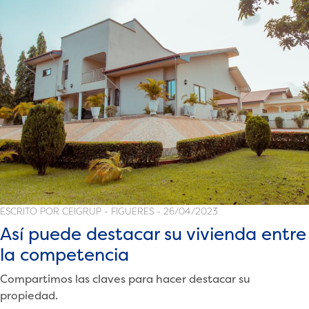
sin
ayuda
profesional»
ESCRITO POR CEIGRUP - FIGUERES - 26/04/2023
Así puede destacar su vivienda entre
la competencia
Compartimos las claves para hacer destacar su
propiedad.