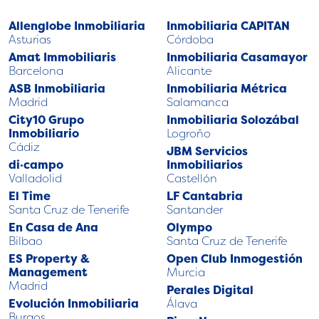
Allenglobe Inmobiliaria
Inmobiliaria CAPITAN
Asturias
Córdoba
Amat Immobiliaris
Inmobiliaria Casamayor
Barcelona
Alicante
ASB Inmobiliaria
Inmobiliaria Métrica
Madrid
Salamanca
City10 Grupo
Inmobiliaria Solozábal
Inmobiliario
Logroño
Cádiz
JBM Servicios
di·campo
Inmobiliarios
Valladolid
Castellón
El Time
LF Cantabria
Santa Cruz de Tenerife
Santander
En Casa de Ana
Olympo
Bilbao
Santa Cruz de Tenerife
ES Property &
Open Club Inmogestión
Management
Murcia
Madrid
Perales Digital
Evolución Inmobiliaria
Álava
Burgos