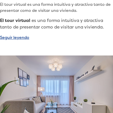
El tour virtual es una forma intuitiva y atractiva tanto de
presentar como de visitar una vivienda.
El tour
virtual
es una forma intuitiva y atractiva
tanto de presentar como de visitar una vivienda.
«Tour
Seguir leyendo
virtual,
un
recorrido
a
distancia
con
un
solo
click»