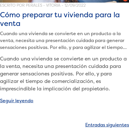
ESCRITO POR PERALES - VITORIA - 12/09/2022
Cómo preparar tu vivienda para la
venta
Cuando una vivienda se convierte en un producto a la
venta, necesita una presentación cuidada para generar
sensaciones positivas. Por ello, y para agilizar el tiempo
de comercialización, es imprescindible la implicación del
Cuando una vivienda se convierte en un producto a
propietario.
la venta, necesita una presentación cuidada para
generar sensaciones positivas. Por ello, y para
agilizar el tiempo de comercialización, es
imprescindible la implicación del propietario.
«Cómo
Seguir leyendo
preparar
tu
vivienda
Navegación
Entradas siguientes
para