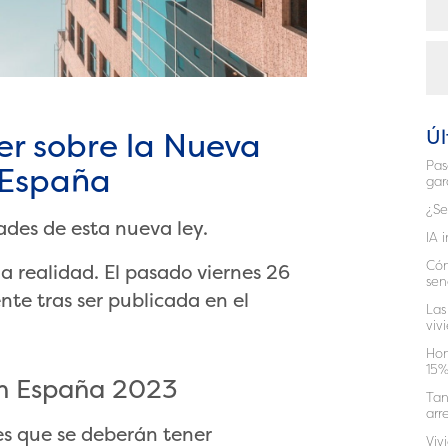
Úl
er sobre la Nueva
Pas
 España
gar
¿Se
ades de esta nueva ley.
IA 
Cóm
a realidad. El pasado viernes 26
sen
te tras ser publicada en el
Las
viv
Hom
15%
en España 2023
Tan
arr
es que se deberán tener
Viv